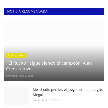
NOTICIA RECOMENDADA
Polideportivo
¨El Rusito¨ sigue siendo el campeón: Alan
Crenz retuvo...
enelarea
Ago 2, 2026
Messi odio perder, él juega con pelotas ¿No
Diego?
enelarea
Jul 17, 2026