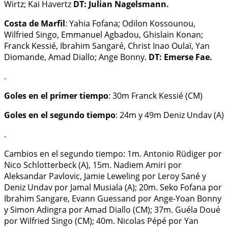
Wirtz; Kai Havertz
DT: Julian Nagelsmann.
Costa de Marfil
: Yahia Fofana; Odilon Kossounou,
Wilfried Singo, Emmanuel Agbadou, Ghislain Konan;
Franck Kessié, Ibrahim Sangaré, Christ Inao Oulaï, Yan
Diomande, Amad Diallo; Ange Bonny.
DT: Emerse Fae.
.
Goles en el primer tiempo
: 30m Franck Kessié (CM)
Goles en el segundo tiempo
: 24m y 49m Deniz Undav (A)
.
Cambios en el segundo tiempo: 1m. Antonio Rüdiger por
Nico Schlotterbeck (A), 15m. Nadiem Amiri por
Aleksandar Pavlovic, Jamie Leweling por Leroy Sané y
Deniz Undav por Jamal Musiala (A); 20m. Seko Fofana por
Ibrahim Sangare, Evann Guessand por Ange-Yoan Bonny
y Simon Adingra por Amad Diallo (CM); 37m. Guéla Doué
por Wilfried Singo (CM); 40m. Nicolas Pépé por Yan