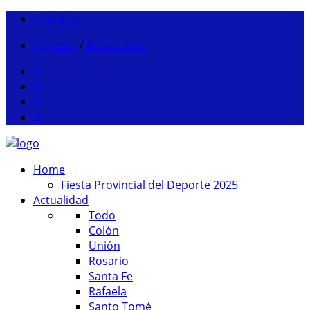
Contacto
Ingresar
/
Registrarse
Home
Fiesta Provincial del Deporte 2025
Actualidad
Todo
Colón
Unión
Rosario
Santa Fe
Rafaela
Santo Tomé