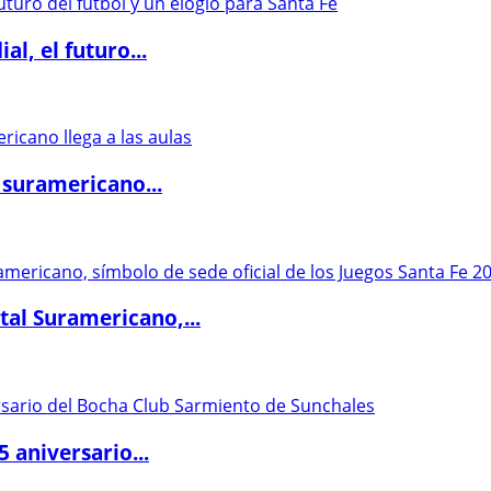
l, el futuro...
 suramericano...
al Suramericano,...
5 aniversario...