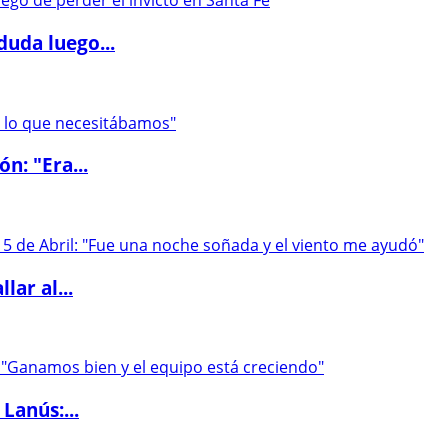
duda luego...
ón: "Era...
lar al...
Lanús:...