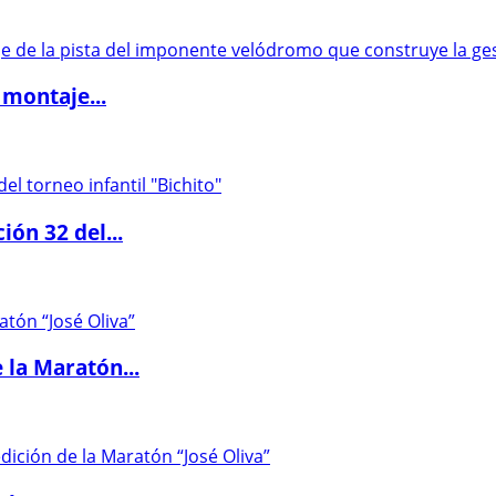
 montaje...
ón 32 del...
 la Maratón...