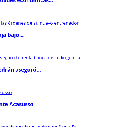
dades económicas...
a bajo...
drán aseguró...
ante Acasusso