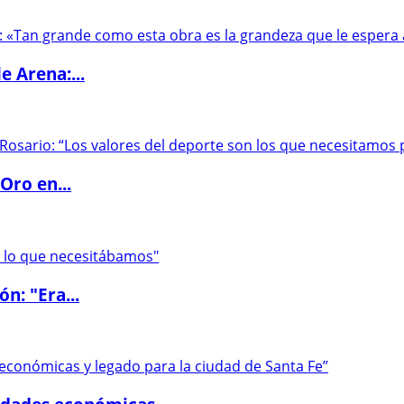
e Arena:...
Oro en...
ón: "Era...