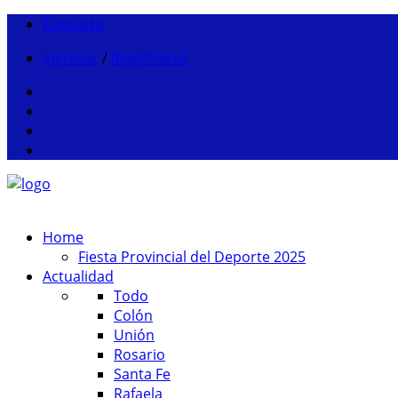
Contacto
Ingresar
/
Registrarse
Home
Fiesta Provincial del Deporte 2025
Actualidad
Todo
Colón
Unión
Rosario
Santa Fe
Rafaela