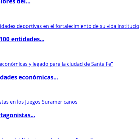
ores del...
00 entidades...
dades económicas...
agonistas...