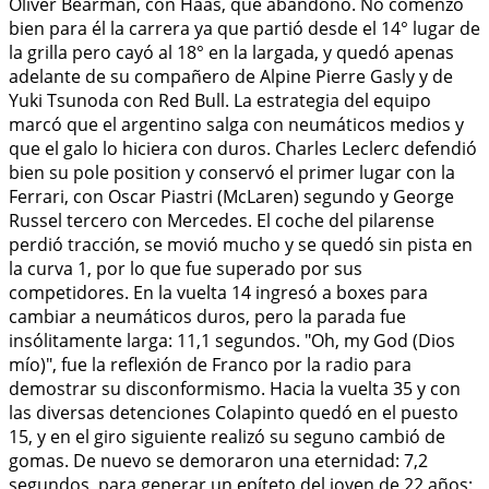
Oliver Bearman, con Haas, que abandonó. No comenzó
bien para él la carrera ya que partió desde el 14° lugar de
la grilla pero cayó al 18° en la largada, y quedó apenas
adelante de su compañero de Alpine Pierre Gasly y de
Yuki Tsunoda con Red Bull. La estrategia del equipo
marcó que el argentino salga con neumáticos medios y
que el galo lo hiciera con duros. Charles Leclerc defendió
bien su pole position y conservó el primer lugar con la
Ferrari, con Oscar Piastri (McLaren) segundo y George
Russel tercero con Mercedes. El coche del pilarense
perdió tracción, se movió mucho y se quedó sin pista en
la curva 1, por lo que fue superado por sus
competidores. En la vuelta 14 ingresó a boxes para
cambiar a neumáticos duros, pero la parada fue
insólitamente larga: 11,1 segundos. "Oh, my God (Dios
mío)", fue la reflexión de Franco por la radio para
demostrar su disconformismo. Hacia la vuelta 35 y con
las diversas detenciones Colapinto quedó en el puesto
15, y en el giro siguiente realizó su seguno cambió de
gomas. De nuevo se demoraron una eternidad: 7,2
segundos, para generar un epíteto del joven de 22 años: