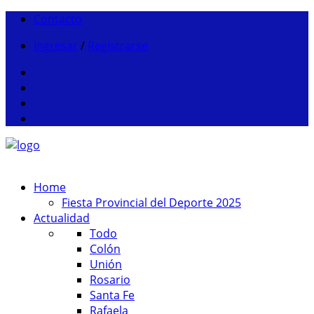
Contacto
Ingresar
/
Registrarse
Home
Fiesta Provincial del Deporte 2025
Actualidad
Todo
Colón
Unión
Rosario
Santa Fe
Rafaela