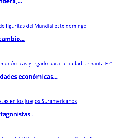
dera,...
cambio...
dades económicas...
agonistas...