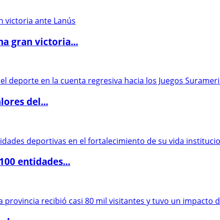
 gran victoria...
ores del...
00 entidades...