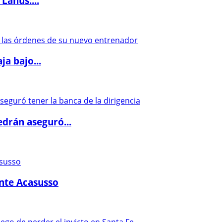
Lanús:...
a bajo...
drán aseguró...
ante Acasusso