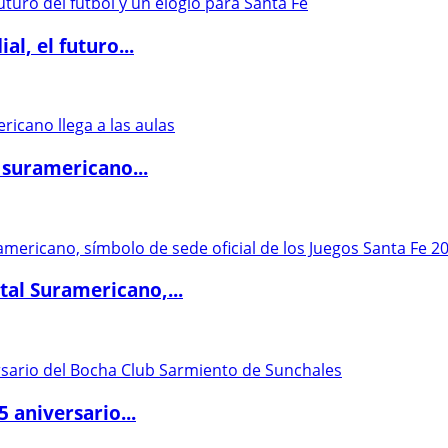
l, el futuro...
 suramericano...
al Suramericano,...
5 aniversario...