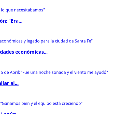
ón: "Era...
dades económicas...
lar al...