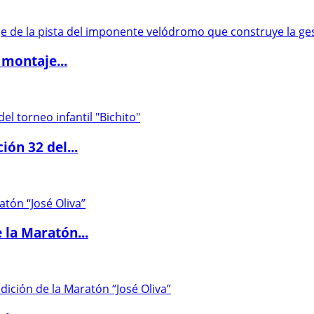
 montaje...
ón 32 del...
 la Maratón...