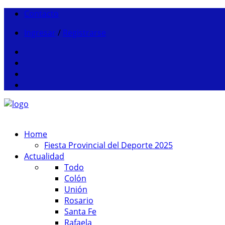
Contacto
Ingresar
/
Registrarse
Home
Fiesta Provincial del Deporte 2025
Actualidad
Todo
Colón
Unión
Rosario
Santa Fe
Rafaela