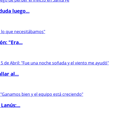
duda luego...
ón: "Era...
lar al...
Lanús:...