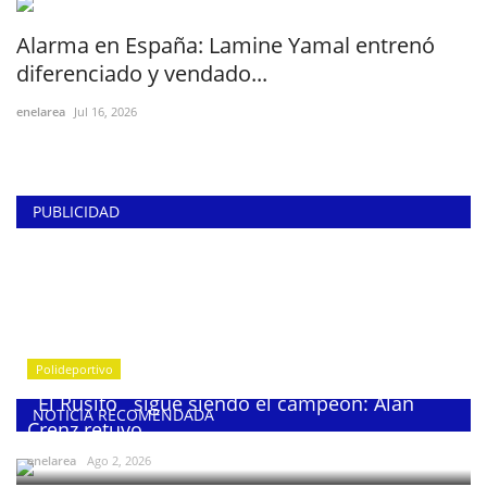
Alarma en España: Lamine Yamal entrenó
diferenciado y vendado...
enelarea
Jul 16, 2026
PUBLICIDAD
Polideportivo
¨El Rusito¨ sigue siendo el campeón: Alan
NOTICIA RECOMENDADA
Crenz retuvo...
enelarea
Ago 2, 2026