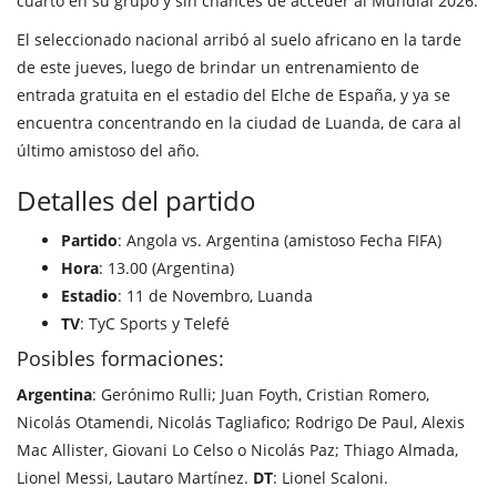
cuarto en su grupo y sin chances de acceder al Mundial 2026.
El seleccionado nacional arribó al suelo africano en la tarde
de este jueves, luego de brindar un entrenamiento de
entrada gratuita en el estadio del Elche de España, y ya se
encuentra concentrando en la ciudad de Luanda, de cara al
último amistoso del año.
Detalles del partido
Partido
: Angola vs. Argentina (amistoso Fecha FIFA)
Hora
: 13.00 (Argentina)
Estadio
: 11 de Novembro, Luanda
TV
: TyC Sports y Telefé
Posibles formaciones:
Argentina
: Gerónimo Rulli; Juan Foyth, Cristian Romero,
Nicolás Otamendi, Nicolás Tagliafico; Rodrigo De Paul, Alexis
Mac Allister, Giovani Lo Celso o Nicolás Paz; Thiago Almada,
Lionel Messi, Lautaro Martínez.
DT
: Lionel Scaloni.