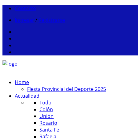
Contacto
Ingresar
/
Registrarse
Home
Fiesta Provincial del Deporte 2025
Actualidad
Todo
Colón
Unión
Rosario
Santa Fe
Rafaela