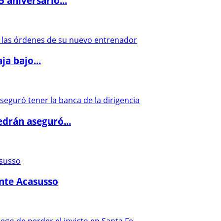
5 aniversario...
a bajo...
drán aseguró...
ante Acasusso