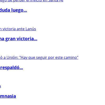
duda luego...
 gran victoria...
respaldó...
imnasia