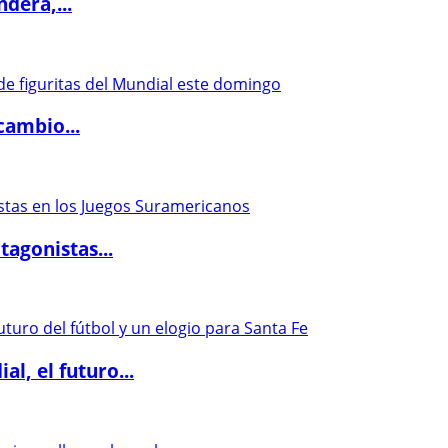
dera,...
cambio...
agonistas...
l, el futuro...