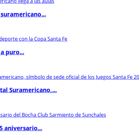
 suramericano...
a puro...
al Suramericano,...
5 aniversario...