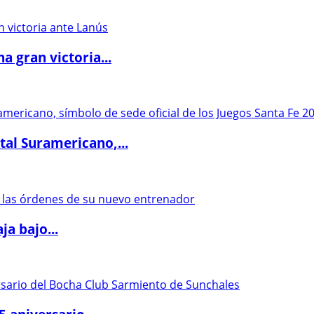
 gran victoria...
al Suramericano,...
a bajo...