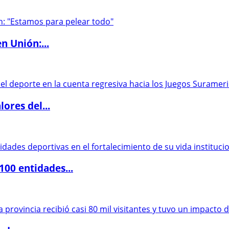
n Unión:...
ores del...
00 entidades...