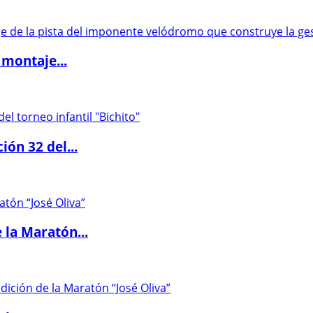
 montaje...
ón 32 del...
 la Maratón...