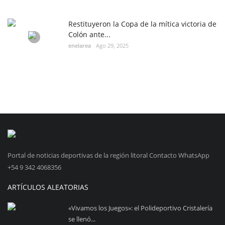
Restituyeron la Copa de la mítica victoria de
Colón ante...
enelarea
Ago 29, 2025
Portal de noticias deportivas de la región litoral Contacto WhatsApp
+54 9 342 4068356
ARTÍCULOS ALEATORIAS
«Vivamos los Juegos»: el Polideportivo Cristalería
se llenó...