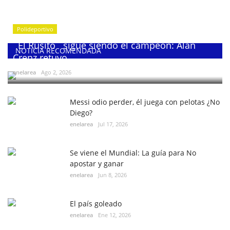
Polideportivo
¨El Rusito¨ sigue siendo el campeón: Alan
NOTICIA RECOMENDADA
Crenz retuvo...
enelarea
Ago 2, 2026
Messi odio perder, él juega con pelotas ¿No
Diego?
enelarea
Jul 17, 2026
Se viene el Mundial: La guía para No
apostar y ganar
enelarea
Jun 8, 2026
El país goleado
enelarea
Ene 12, 2026