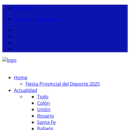
Contacto
Ingresar
/
Registrarse
Home
Fiesta Provincial del Deporte 2025
Actualidad
Todo
Colón
Unión
Rosario
Santa Fe
Rafaela