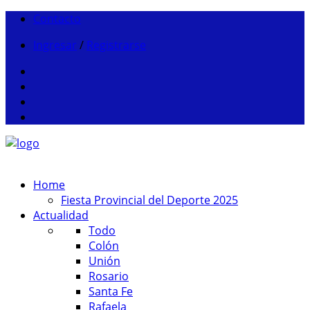
Contacto
Ingresar
/
Registrarse
Home
Fiesta Provincial del Deporte 2025
Actualidad
Todo
Colón
Unión
Rosario
Santa Fe
Rafaela