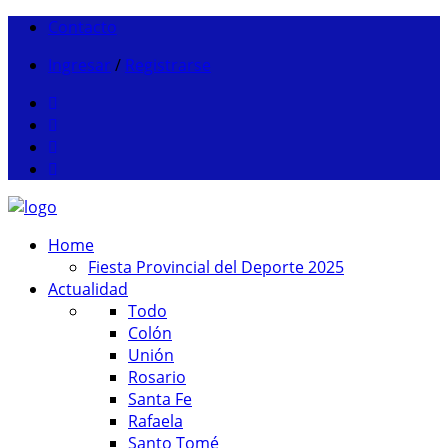
Contacto
Ingresar
/
Registrarse
Home
Fiesta Provincial del Deporte 2025
Actualidad
Todo
Colón
Unión
Rosario
Santa Fe
Rafaela
Santo Tomé