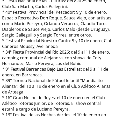
* Fiesta Nacional de las Culturas: del 8 al 25 de enero,
Club San Martín, Carlos Pellegrini.
* 40° Festival Provincial del Pescador: 9 y 10 de enero,
Espacio Recreativo Don Roque, Sauce Viejo, con artistas
como Mario Pereyra, Orlando Veracruz, Claudio Toro,
Diableros de Sauce Viejo, Carlos Malo (desde Uruguay),
Sergio Galleguillo y Sergio Torres, entre otros.
* Festival Provincial Nuestro Canto: 9 y 10 de enero, Club
Cañeros Moussy, Avellaneda
* 34ª Fiesta Provincial del Río 2026: del 9 al 11 de enero,
camping comunal de Alejandra, con shows de Coty
Hernández, Mario Pereyra, Los del Bohío.
* 9° Festival Barrancas Bajo Las Estrellas: del 9 al 11 de
enero, en Barrancas.
* 39° Torneo Nacional de Fútbol Infantil “Mundialito
Alianza”: del 10 al 19 de enero en el Club Atlético Alianza
de Arteaga
* 16° Gran Noche de Reyes: el 10 de enero en el Club
Atlético Totoras Junior, de Totoras. El show central
estará a cargo de Luciano Pereyra.
* 13° Festival de las Noches Verdes: el 10 de enero en