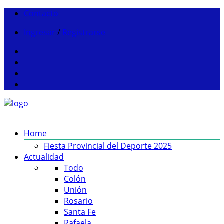
Contacto
Ingresar
/
Registrarse
Home
Fiesta Provincial del Deporte 2025
Actualidad
Todo
Colón
Unión
Rosario
Santa Fe
Rafaela