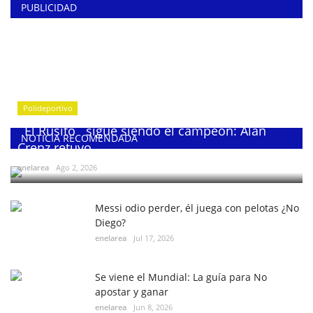
PUBLICIDAD
Polideportivo
¨El Rusito¨ sigue siendo el campeón: Alan
NOTICIA RECOMENDADA
Crenz retuvo...
enelarea
Ago 2, 2026
Messi odio perder, él juega con pelotas ¿No
Diego?
enelarea
Jul 17, 2026
Se viene el Mundial: La guía para No
apostar y ganar
enelarea
Jun 8, 2026