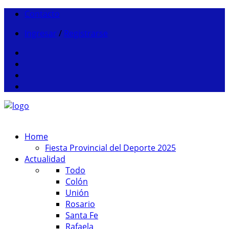
Contacto
Ingresar
/
Registrarse
Home
Fiesta Provincial del Deporte 2025
Actualidad
Todo
Colón
Unión
Rosario
Santa Fe
Rafaela