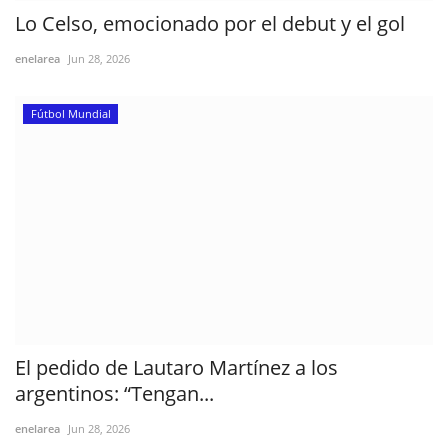
Lo Celso, emocionado por el debut y el gol
enelarea
Jun 28, 2026
Fútbol Mundial
El pedido de Lautaro Martínez a los
argentinos: “Tengan...
enelarea
Jun 28, 2026