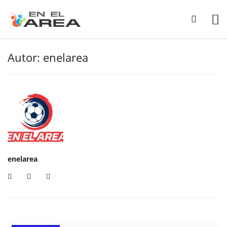
Autor:
enelarea
enelarea