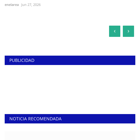
enelarea
Jun 27, 2026
‹
›
PUBLICIDAD
NOTICIA RECOMENDADA