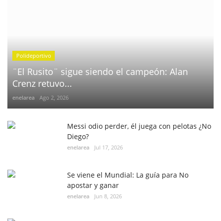
Polideportivo
¨El Rusito¨ sigue siendo el campeón: Alan
Crenz retuvo...
enelarea
Ago 2, 2026
Messi odio perder, él juega con pelotas ¿No
Diego?
enelarea
Jul 17, 2026
Se viene el Mundial: La guía para No
apostar y ganar
enelarea
Jun 8, 2026