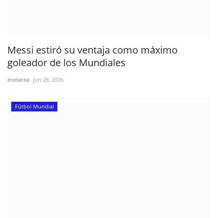
Messi estiró su ventaja como máximo
goleador de los Mundiales
enelarea
Jun 28, 2026
Fútbol Mundial