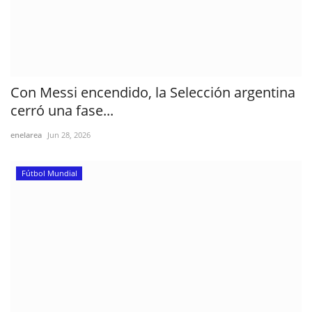
Con Messi encendido, la Selección argentina
cerró una fase...
enelarea
Jun 28, 2026
Fútbol Mundial