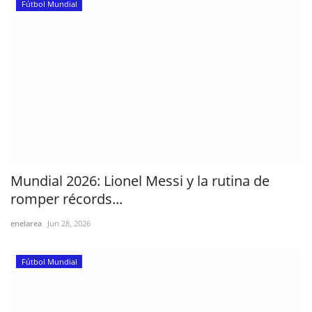
Fútbol Mundial
Mundial 2026: Lionel Messi y la rutina de
romper récords...
enelarea
Jun 28, 2026
Fútbol Mundial