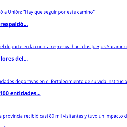
respaldó...
ores del...
00 entidades...