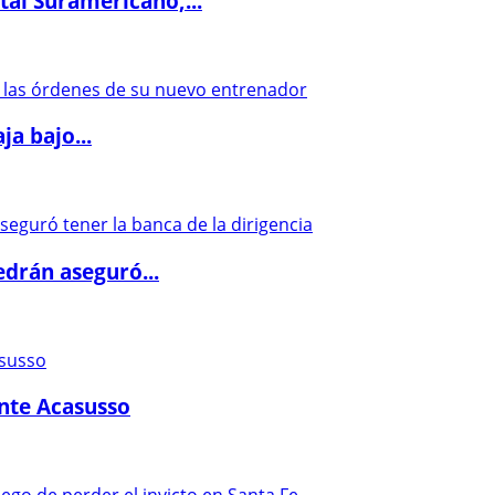
al Suramericano,...
a bajo...
drán aseguró...
ante Acasusso