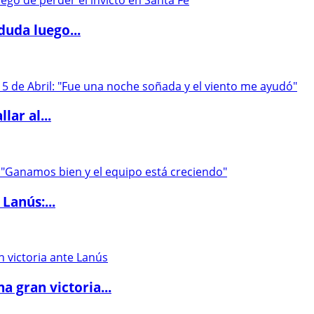
duda luego...
lar al...
Lanús:...
 gran victoria...