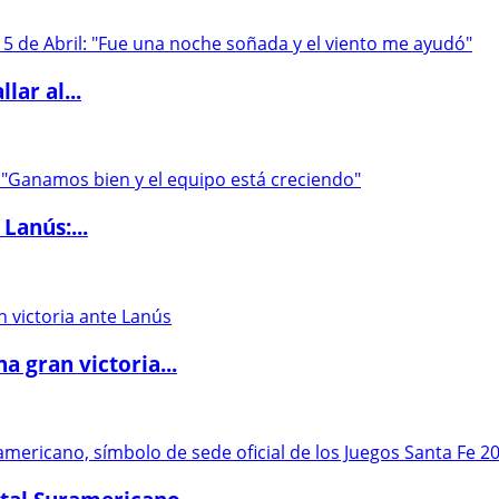
lar al...
Lanús:...
 gran victoria...