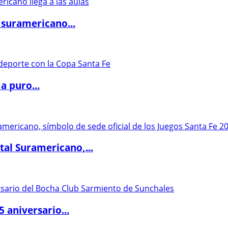
 suramericano...
a puro...
al Suramericano,...
5 aniversario...