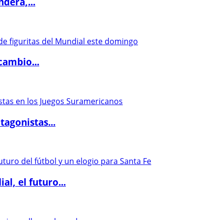
dera,...
cambio...
agonistas...
l, el futuro...