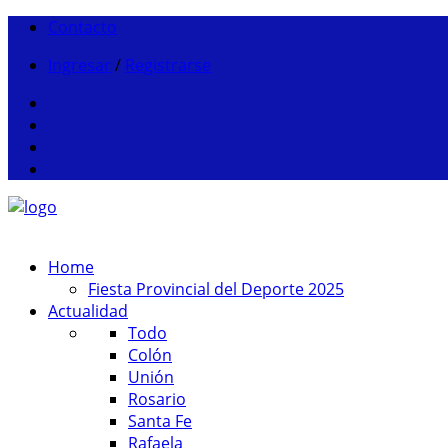
Contacto
Ingresar
/
Registrarse
Home
Fiesta Provincial del Deporte 2025
Actualidad
Todo
Colón
Unión
Rosario
Santa Fe
Rafaela