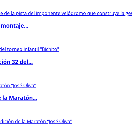
 montaje...
ón 32 del...
 la Maratón...