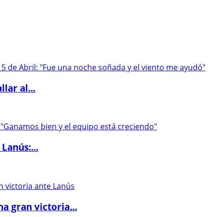
lar al...
Lanús:...
 gran victoria...