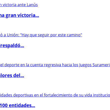
 gran victoria...
respaldó...
ores del...
00 entidades...