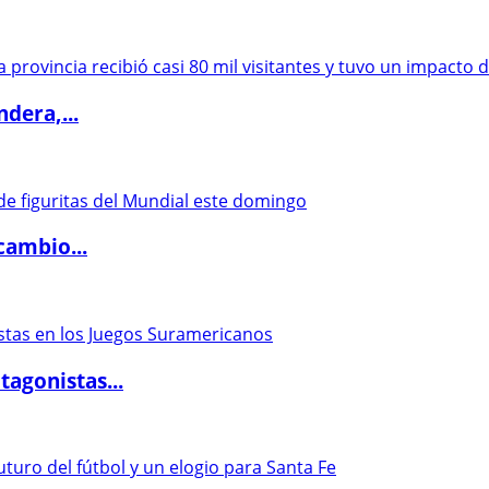
dera,...
cambio...
agonistas...