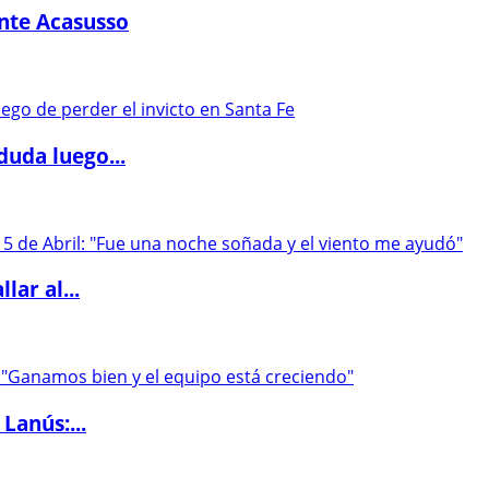
ante Acasusso
duda luego...
lar al...
Lanús:...