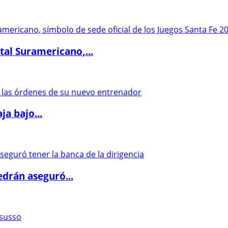
al Suramericano,...
a bajo...
drán aseguró...