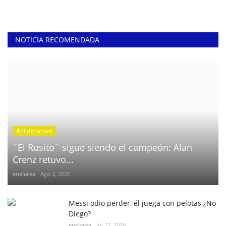
NOTICIA RECOMENDADA
Polideportivo
¨El Rusito¨ sigue siendo el campeón: Alan
Crenz retuvo...
enelarea
Ago 2, 2026
Messi odio perder, él juega con pelotas ¿No
Diego?
enelarea
Jul 17, 2026