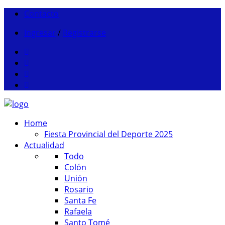
Contacto
Ingresar
/
Registrarse
Home
Fiesta Provincial del Deporte 2025
Actualidad
Todo
Colón
Unión
Rosario
Santa Fe
Rafaela
Santo Tomé