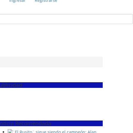
s
Ingresar
Registrarse
ublicidad
oticia Recomendada