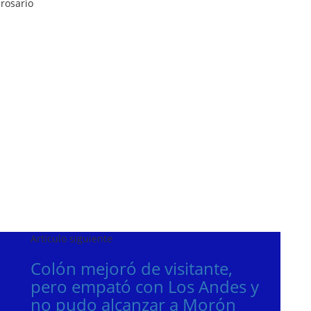
rosario
Artículo siguiente
Colón mejoró de visitante,
pero empató con Los Andes y
no pudo alcanzar a Morón