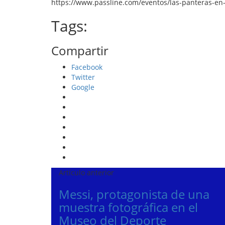
https://www.passline.com/eventos/las-panteras-en-
Tags:
Compartir
Facebook
Twitter
Google
Artículo anterior
Messi, protagonista de una
muestra fotográfica en el
Museo del Deporte