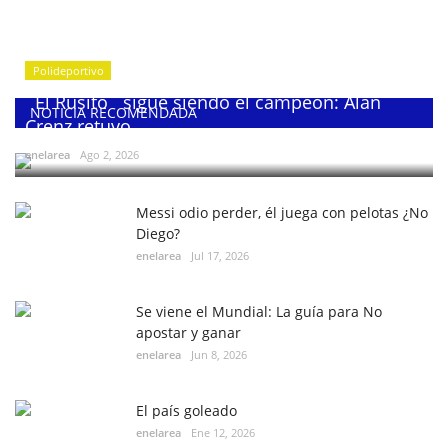
Polideportivo
¨El Rusito¨ sigue siendo el campeón: Alan
NOTICIA RECOMENDADA
Crenz retuvo...
enelarea
Ago 2, 2026
Messi odio perder, él juega con pelotas ¿No
Diego?
enelarea
Jul 17, 2026
Se viene el Mundial: La guía para No
apostar y ganar
enelarea
Jun 8, 2026
El país goleado
enelarea
Ene 12, 2026