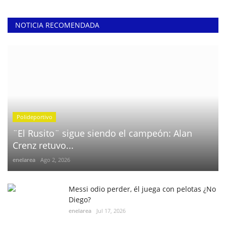
NOTICIA RECOMENDADA
Polideportivo
¨El Rusito¨ sigue siendo el campeón: Alan
Crenz retuvo...
enelarea
Ago 2, 2026
Messi odio perder, él juega con pelotas ¿No
Diego?
enelarea
Jul 17, 2026