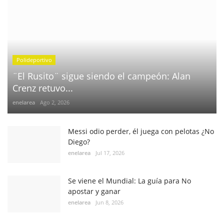
Polideportivo
¨El Rusito¨ sigue siendo el campeón: Alan
Crenz retuvo...
enelarea
Ago 2, 2026
Messi odio perder, él juega con pelotas ¿No
Diego?
enelarea
Jul 17, 2026
Se viene el Mundial: La guía para No
apostar y ganar
enelarea
Jun 8, 2026