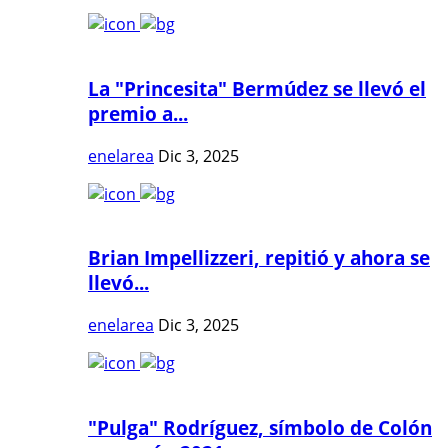
La "Princesita" Bermúdez se llevó el
premio a...
enelarea
Dic 3, 2025
Brian Impellizzeri, repitió y ahora se
llevó...
enelarea
Dic 3, 2025
"Pulga" Rodríguez, símbolo de Colón