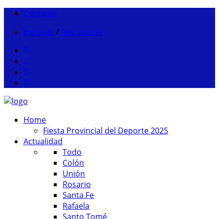
Contacto
Ingresar
/
Registrarse
Home
Fiesta Provincial del Deporte 2025
Actualidad
Todo
Colón
Unión
Rosario
Santa Fe
Rafaela
Santo Tomé