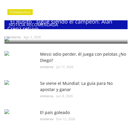
Polideportivo
¨El Rusito¨ sigue siendo el campeón: Alan
NOTICIA RECOMENDADA
Crenz retuvo...
enelarea
Ago 2, 2026
Messi odio perder, él juega con pelotas ¿No
Diego?
enelarea
Jul 17, 2026
Se viene el Mundial: La guía para No
apostar y ganar
enelarea
Jun 8, 2026
El país goleado
enelarea
Ene 12, 2026