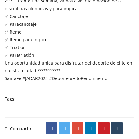
???? Durante una semana, vamos a vivir la emoción de 6
disciplinas olímpicas y paralímpicas:
✅ Canotaje
✅ Paracanotaje
✅ Remo
✅ Remo paralímpico
✅ Triatlón
✅ Paratriatlón
Una oportunidad única para disfrutar del deporte de elite en
nuestra ciudad ????????????.
SantaFe
#JADAR2025
#Deporte
#AltoRendimiento
Tags:
Compartir