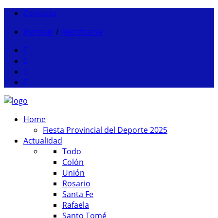
Contacto
Ingresar
/
Registrarse
Home
Fiesta Provincial del Deporte 2025
Actualidad
Todo
Colón
Unión
Rosario
Santa Fe
Rafaela
Santo Tomé