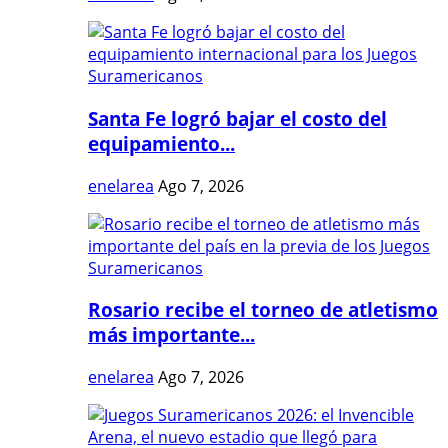
Santa Fe logró bajar el costo del
equipamiento...
enelarea
Ago 7, 2026
Rosario recibe el torneo de atletismo
más importante...
enelarea
Ago 7, 2026