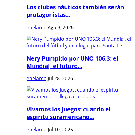
Los clubes náuticos también serán
protagonistas...
enelarea
Ago 3, 2026
Nery Pumpido por UNO 106.3: el
Mundial, el futuro...
enelarea
Jul 28, 2026
Vivamos los Juegos: cuando el
espíritu suramericano...
enelarea
Jul 10, 2026