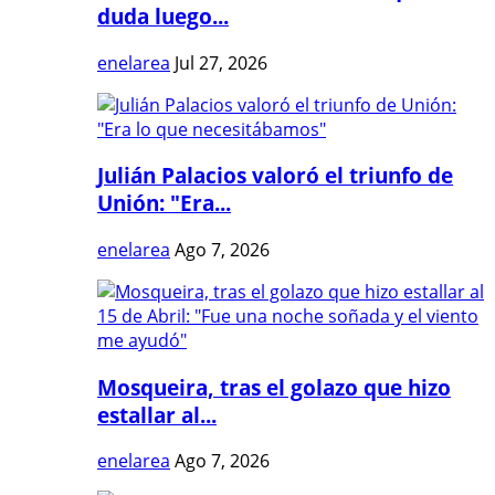
duda luego...
enelarea
Jul 27, 2026
Julián Palacios valoró el triunfo de
Unión: "Era...
enelarea
Ago 7, 2026
Mosqueira, tras el golazo que hizo
estallar al...
enelarea
Ago 7, 2026