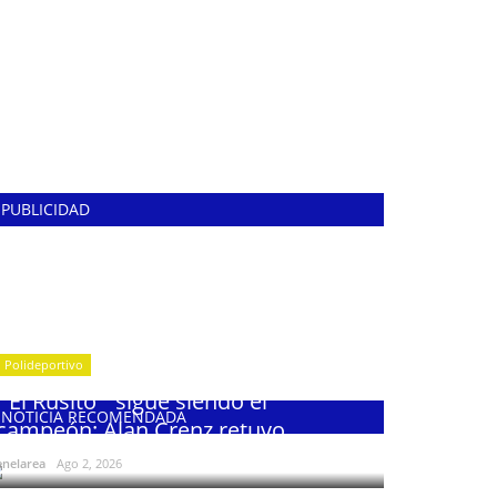
PUBLICIDAD
Polideportivo
¨El Rusito¨ sigue siendo el
NOTICIA RECOMENDADA
campeón: Alan Crenz retuvo...
enelarea
Ago 2, 2026