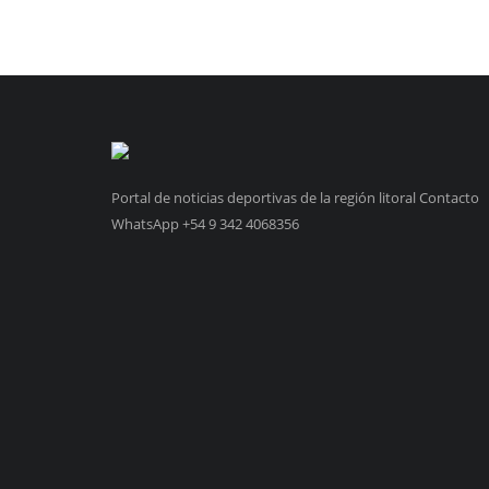
Portal de noticias deportivas de la región litoral Contacto
WhatsApp +54 9 342 4068356