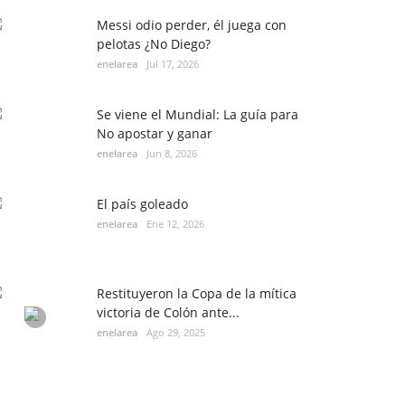
Messi odio perder, él juega con
pelotas ¿No Diego?
enelarea
Jul 17, 2026
Se viene el Mundial: La guía para
No apostar y ganar
enelarea
Jun 8, 2026
El país goleado
enelarea
Ene 12, 2026
Restituyeron la Copa de la mítica
victoria de Colón ante...
enelarea
Ago 29, 2025