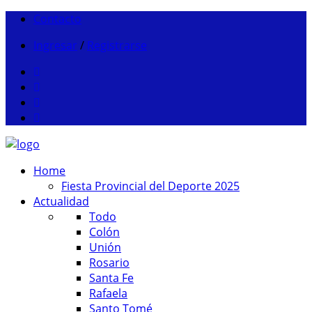
Contacto
Ingresar
/
Registrarse
Home
Fiesta Provincial del Deporte 2025
Actualidad
Todo
Colón
Unión
Rosario
Santa Fe
Rafaela
Santo Tomé