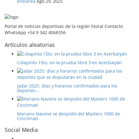
enelarea
Ago 29, 2025
Portal de noticias deportivas de la región litoral Contacto
WhatsApp +54 9 342 4068356
Artículos aleatorias
Colapinto 15to. en la prueba libre 3 en Azerbaiyán
Jadar 2025: días y horarios confirmados para los
deportes...
Mariano Navone se despidió del Masters 1000 de
Cincinnati
Social Media