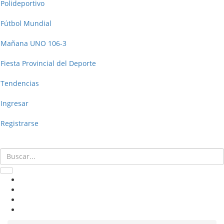
Polideportivo
Fútbol Mundial
Mañana UNO 106-3
Fiesta Provincial del Deporte
Tendencias
Ingresar
Registrarse