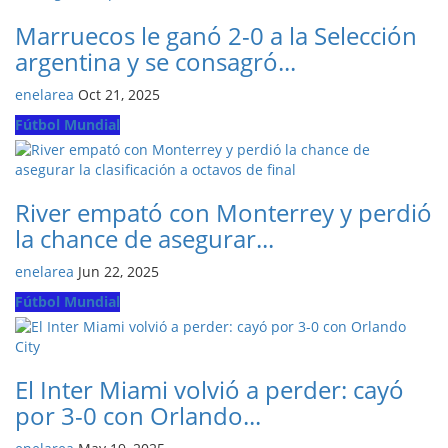
Marruecos le ganó 2-0 a la Selección
argentina y se consagró...
enelarea
Oct 21, 2025
Fútbol Mundial
River empató con Monterrey y perdió
la chance de asegurar...
enelarea
Jun 22, 2025
Fútbol Mundial
El Inter Miami volvió a perder: cayó
por 3-0 con Orlando...