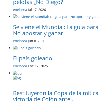
pelotas ¿No Diego?
enelarea
Jul 17, 2026
Se viene el Mundial: La guía para
No apostar y ganar
enelarea
Jun 8, 2026
El país goleado
enelarea
Ene 12, 2026
Restituyeron la Copa de la mítica
victoria de Colón ante...