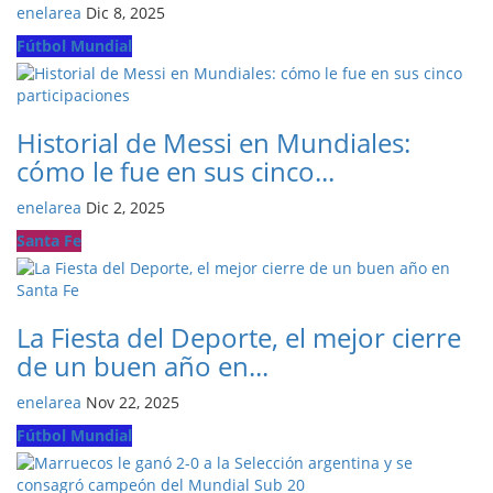
enelarea
Dic 8, 2025
Fútbol Mundial
Historial de Messi en Mundiales:
cómo le fue en sus cinco...
enelarea
Dic 2, 2025
Santa Fe
La Fiesta del Deporte, el mejor cierre
de un buen año en...
enelarea
Nov 22, 2025
Fútbol Mundial