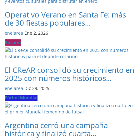
Operativo Verano en Santa Fe: más
de 30 fiestas populares...
enelarea
Ene 2, 2026
Rosario
El CReAR consolidó su crecimiento en
2025 con números históricos...
enelarea
Dic 29, 2025
Fútbol Mundial
Argentina cerró una campaña
histórica y finalizó cuarta...