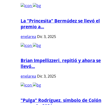
La "Princesita" Bermúdez se llevó el
premio a...
enelarea
Dic 3, 2025
Brian Impellizzeri, repitió y ahora se
llevó...
enelarea
Dic 3, 2025
"Pulga" Rodríguez, símbolo de Colón