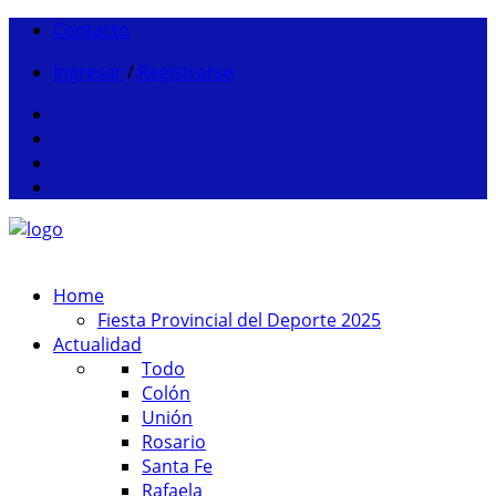
Contacto
Ingresar
/
Registrarse
Home
Fiesta Provincial del Deporte 2025
Actualidad
Todo
Colón
Unión
Rosario
Santa Fe
Rafaela