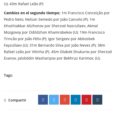
U); 43m Rafael Leão (P)
Cambios en el segundo tiempo:
1m Francisco Conceição por
Pedro Neto, Nelson Semedo por João Cancelo (P); 1m
Khozhiakbar Alizhonov por Sherzod Nasrullaev, Akmal
Mozgovoy por Odildzhon Khamrobekov (U); 19m Francisco
Trincão por João Félix (P); Igor Sergeev por Abbosbek
Fayzullaev (U); 31m Bernardo Silva por João Neves (P); 38m
Rafael Leão por Vitinha (P). 45m Otabek Shukurov por Sherzod
Esanov, Jaloliddin Masharipov por Bekhruz Karimov, (U).
Tags:
Compartir