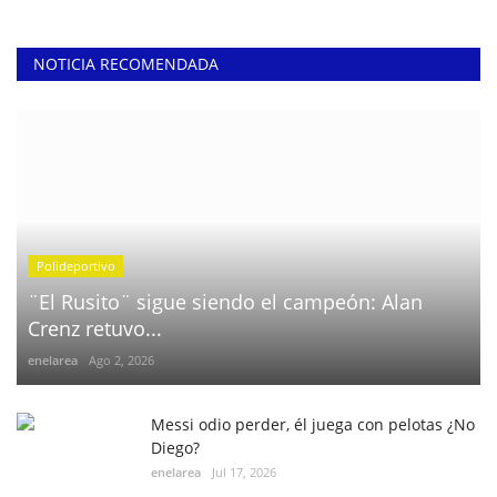
NOTICIA RECOMENDADA
Polideportivo
¨El Rusito¨ sigue siendo el campeón: Alan
Crenz retuvo...
enelarea
Ago 2, 2026
Messi odio perder, él juega con pelotas ¿No
Diego?
enelarea
Jul 17, 2026