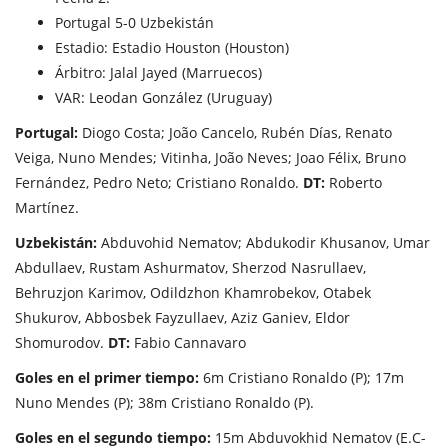
Portugal 5-0 Uzbekistán
Estadio: Estadio Houston (Houston)
Árbitro: Jalal Jayed (Marruecos)
VAR: Leodan González (Uruguay)
Portugal:
Diogo Costa; João Cancelo, Rubén Días, Renato
Veiga, Nuno Mendes; Vitinha, João Neves; Joao Félix, Bruno
Fernández, Pedro Neto; Cristiano Ronaldo.
DT:
Roberto
Martínez.
Uzbekistán:
Abduvohid Nematov; Abdukodir Khusanov, Umar
Abdullaev, Rustam Ashurmatov, Sherzod Nasrullaev,
Behruzjon Karimov, Odildzhon Khamrobekov, Otabek
Shukurov, Abbosbek Fayzullaev, Aziz Ganiev, Eldor
Shomurodov.
DT:
Fabio Cannavaro
Goles en el primer tiempo:
6m Cristiano Ronaldo (P); 17m
Nuno Mendes (P); 38m Cristiano Ronaldo (P).
Goles en el segundo tiempo:
15m Abduvokhid Nematov (E.C-