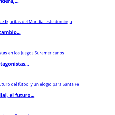
dera,...
cambio...
agonistas...
l, el futuro...