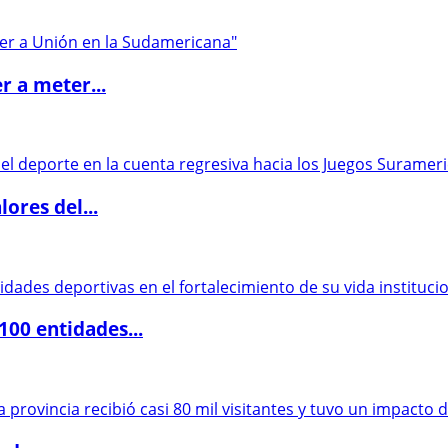
r a meter...
ores del...
00 entidades...