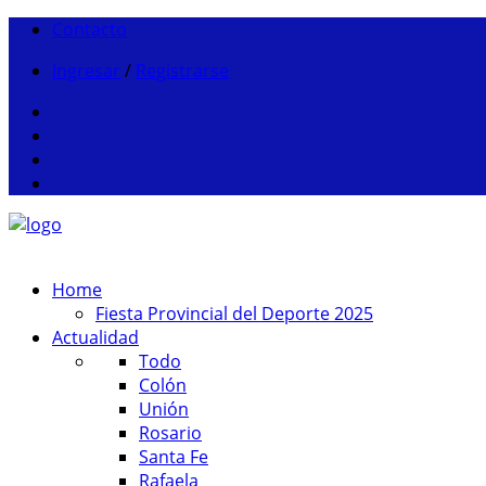
Contacto
Ingresar
/
Registrarse
Home
Fiesta Provincial del Deporte 2025
Actualidad
Todo
Colón
Unión
Rosario
Santa Fe
Rafaela