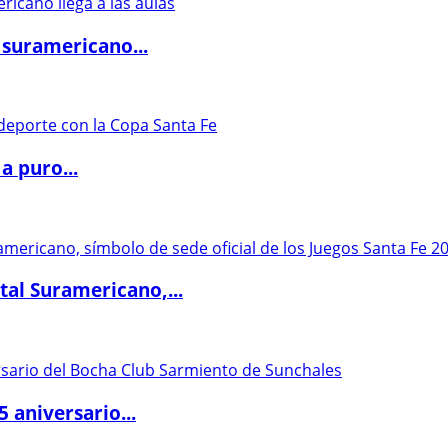
 suramericano...
a puro...
al Suramericano,...
5 aniversario...