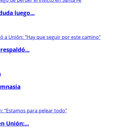
duda luego...
respaldó...
imnasia
n Unión:...