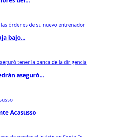
ores del...
a bajo...
drán aseguró...
ante Acasusso