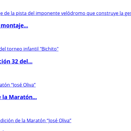
 montaje...
ón 32 del...
 la Maratón...