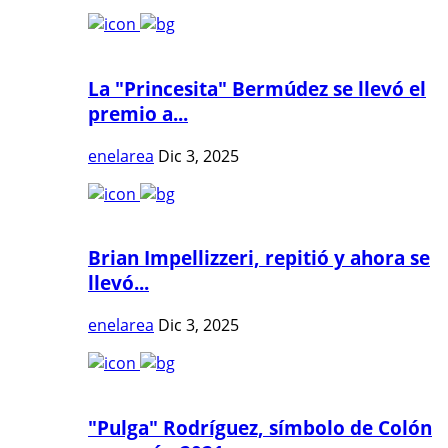
La "Princesita" Bermúdez se llevó el
premio a...
enelarea
Dic 3, 2025
Brian Impellizzeri, repitió y ahora se
llevó...
enelarea
Dic 3, 2025
"Pulga" Rodríguez, símbolo de Colón