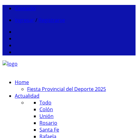
Contacto
Ingresar
/
Registrarse
Home
Fiesta Provincial del Deporte 2025
Actualidad
Todo
Colón
Unión
Rosario
Santa Fe
Rafaela