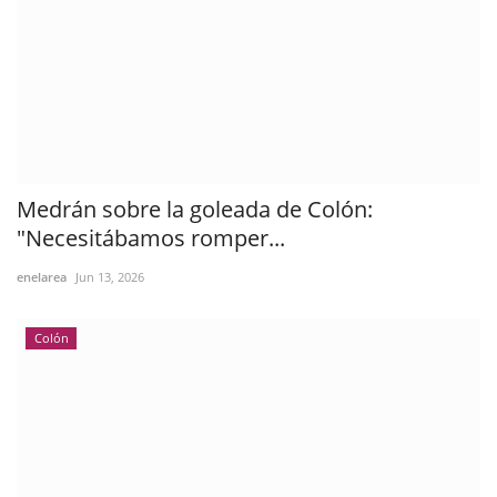
Medrán sobre la goleada de Colón:
"Necesitábamos romper...
enelarea
Jun 13, 2026
Colón