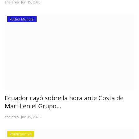
enelarea
Jun 15, 2026
Fútbol Mundial
Ecuador cayó sobre la hora ante Costa de
Marfil en el Grupo...
enelarea
Jun 15, 2026
Polideportivo