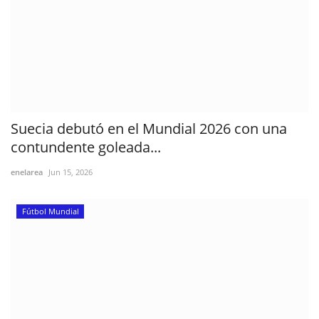
Suecia debutó en el Mundial 2026 con una
contundente goleada...
enelarea
Jun 15, 2026
Fútbol Mundial