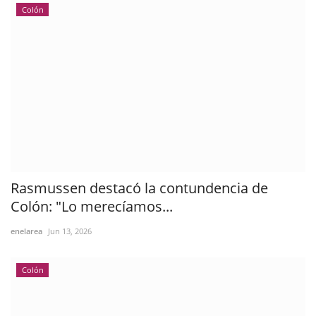
Colón
Rasmussen destacó la contundencia de
Colón: "Lo merecíamos...
enelarea
Jun 13, 2026
Colón