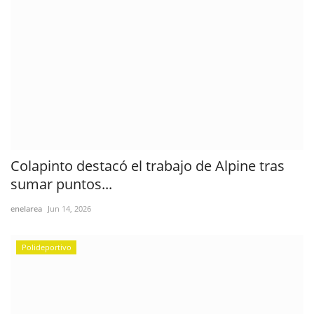
Colapinto destacó el trabajo de Alpine tras
sumar puntos...
enelarea
Jun 14, 2026
Polideportivo