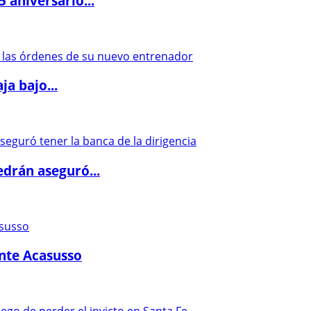
5 aniversario...
a bajo...
drán aseguró...
ante Acasusso