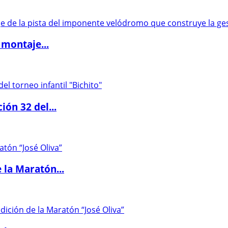
 montaje...
ón 32 del...
 la Maratón...