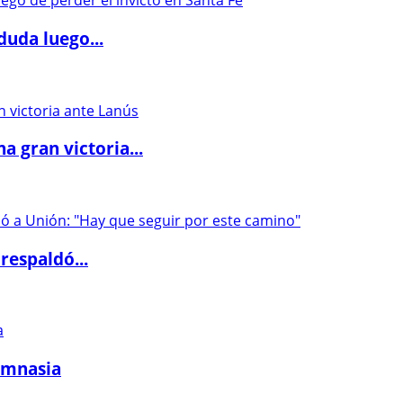
duda luego...
 gran victoria...
respaldó...
imnasia