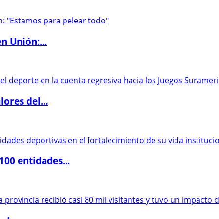
n Unión:...
ores del...
00 entidades...