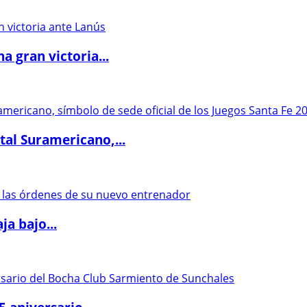
 gran victoria...
al Suramericano,...
a bajo...