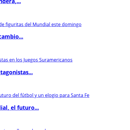
dera,...
cambio...
agonistas...
l, el futuro...