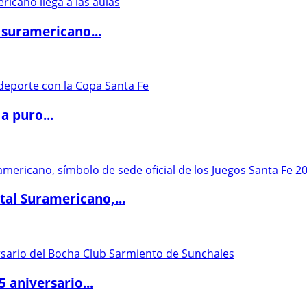
 suramericano...
a puro...
al Suramericano,...
5 aniversario...