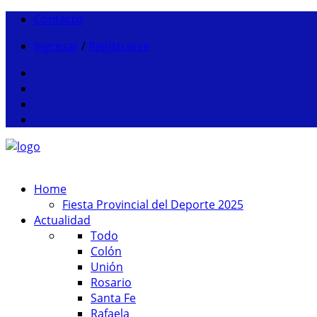
Contacto
Ingresar
/
Registrarse
Home
Fiesta Provincial del Deporte 2025
Actualidad
Todo
Colón
Unión
Rosario
Santa Fe
Rafaela