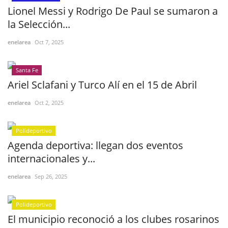
Lionel Messi y Rodrigo De Paul se sumaron a
la Selección...
enelarea
Oct 7, 2025
Santa Fe
Ariel Sclafani y Turco Alí en el 15 de Abril
enelarea
Oct 2, 2025
Polideportivo
Agenda deportiva: llegan dos eventos
internacionales y...
enelarea
Sep 26, 2025
Polideportivo
El municipio reconoció a los clubes rosarinos