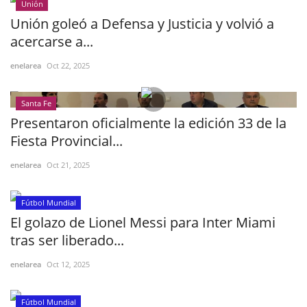
Unión
Unión goleó a Defensa y Justicia y volvió a
acercarse a...
enelarea
Oct 22, 2025
Santa Fe
Presentaron oficialmente la edición 33 de la
Fiesta Provincial...
enelarea
Oct 21, 2025
Fútbol Mundial
El golazo de Lionel Messi para Inter Miami
tras ser liberado...
enelarea
Oct 12, 2025
Fútbol Mundial