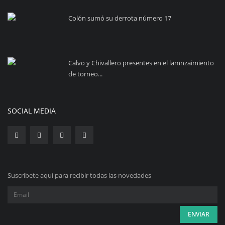
Colón sumó su derrota número 17
Calvo y Chivallero presentes en el lamnzaimiento
de torneo...
SOCIAL MEDIA
Suscríbete aquí para recibir todas las novedades