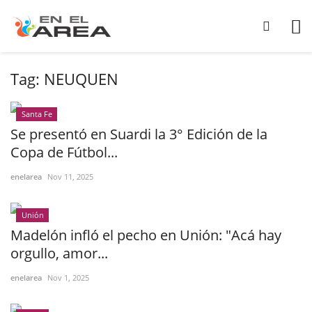
Tag:
NEUQUEN
Santa Fe
Se presentó en Suardi la 3° Edición de la
Copa de Fútbol...
enelarea
Nov 11, 2025
Unión
Madelón infló el pecho en Unión: "Acá hay
orgullo, amor...
enelarea
Nov 1, 2025