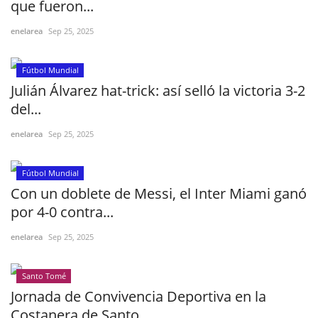
que fueron...
enelarea
Sep 25, 2025
Fútbol Mundial
Julián Álvarez hat-trick: así selló la victoria 3-2
del...
enelarea
Sep 25, 2025
Fútbol Mundial
Con un doblete de Messi, el Inter Miami ganó
por 4-0 contra...
enelarea
Sep 25, 2025
Santo Tomé
Jornada de Convivencia Deportiva en la
Costanera de Santo...