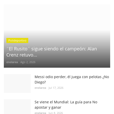
Polideportivo
¨El Rusito¨ sigue siendo el campeón: Alan
Crenz retuvo...
enelarea
Ago 2, 2026
Messi odio perder, él juega con pelotas ¿No
Diego?
enelarea
Jul 17, 2026
Se viene el Mundial: La guía para No
apostar y ganar
enelarea
Jun 8, 2026