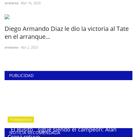
enelarea
Mar 16, 2025
Diego Armando Diaz le dio la victoria al Tate
en el arranque...
enelarea
Abr 2, 2025
PUBLICIDAD
Polideportivo
¨El Rusito¨ sigue siendo el campeón: Alan
NOTICIA RECOMENDADA
Crenz retuvo...