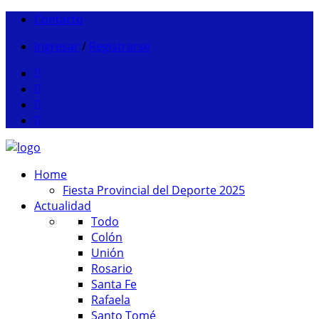
Contacto
Ingresar
/
Registrarse
Home
Fiesta Provincial del Deporte 2025
Actualidad
Todo
Colón
Unión
Rosario
Santa Fe
Rafaela
Santo Tomé