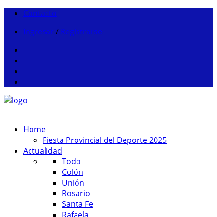
Contacto
Ingresar
/
Registrarse
Home
Fiesta Provincial del Deporte 2025
Actualidad
Todo
Colón
Unión
Rosario
Santa Fe
Rafaela