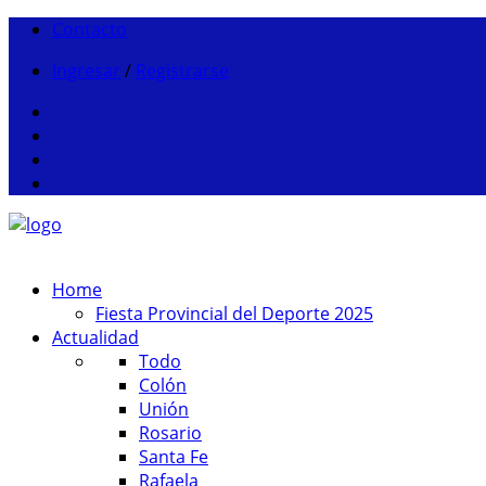
Contacto
Ingresar
/
Registrarse
Home
Fiesta Provincial del Deporte 2025
Actualidad
Todo
Colón
Unión
Rosario
Santa Fe
Rafaela