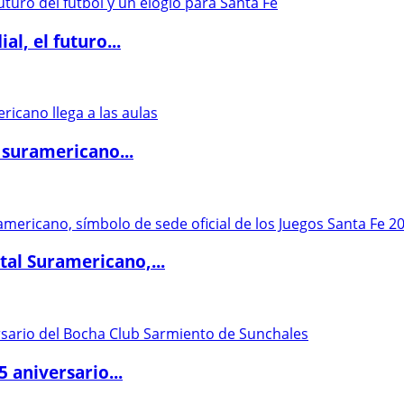
l, el futuro...
 suramericano...
al Suramericano,...
5 aniversario...