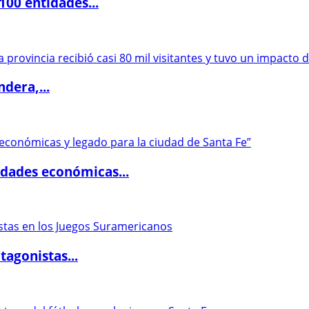
00 entidades...
dera,...
dades económicas...
agonistas...