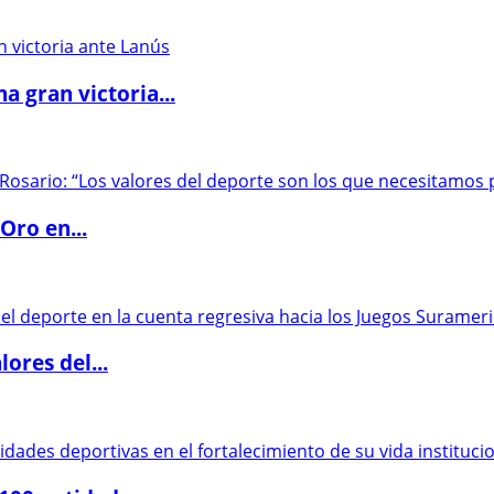
 gran victoria...
Oro en...
ores del...