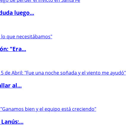
duda luego...
ón: "Era...
lar al...
Lanús:...