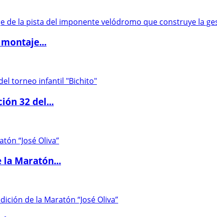
 montaje...
ón 32 del...
 la Maratón...