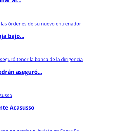
lar al...
a bajo...
drán aseguró...
ante Acasusso