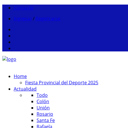
Contacto
Ingresar
/
Registrarse
Home
Fiesta Provincial del Deporte 2025
Actualidad
Todo
Colón
Unión
Rosario
Santa Fe
Rafaela