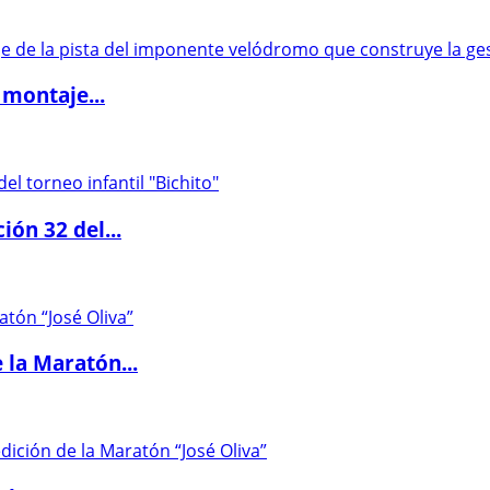
 montaje...
ón 32 del...
 la Maratón...