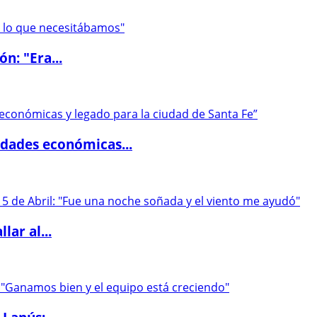
ón: "Era...
dades económicas...
lar al...