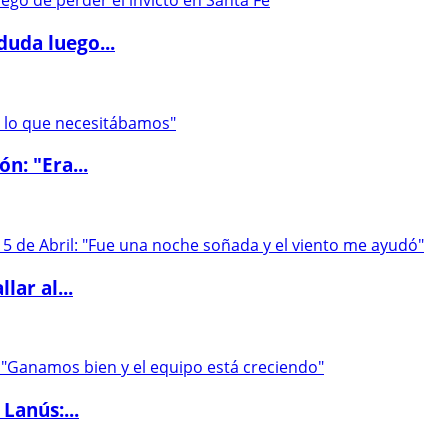
duda luego...
ón: "Era...
lar al...
Lanús:...