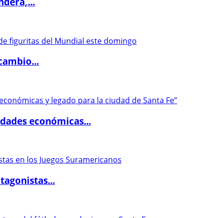
dera,...
cambio...
dades económicas...
agonistas...