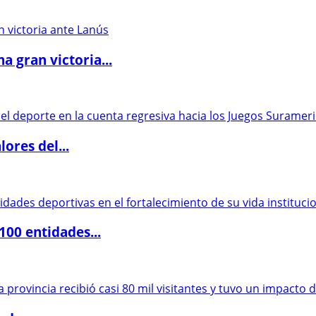
 gran victoria...
ores del...
00 entidades...