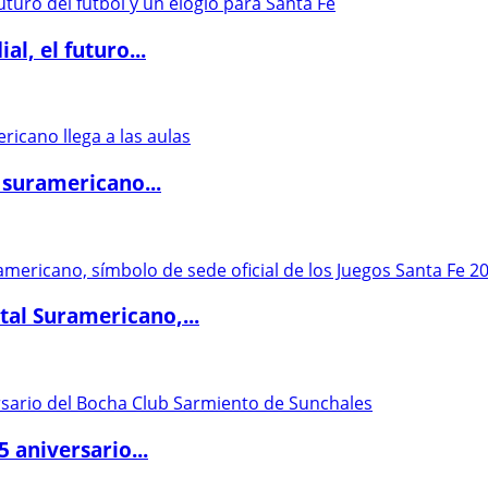
l, el futuro...
 suramericano...
al Suramericano,...
5 aniversario...