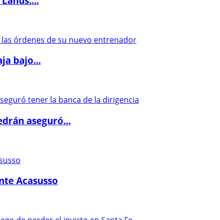
Lanús:...
a bajo...
drán aseguró...
ante Acasusso