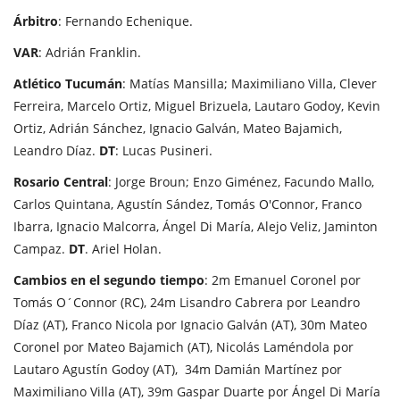
Árbitro
: Fernando Echenique.
VAR
: Adrián Franklin.
Atlético Tucumán
: Matías Mansilla; Maximiliano Villa, Clever
Ferreira, Marcelo Ortiz, Miguel Brizuela, Lautaro Godoy, Kevin
Ortiz, Adrián Sánchez, Ignacio Galván, Mateo Bajamich,
Leandro Díaz.
DT
: Lucas Pusineri.
Rosario Central
: Jorge Broun; Enzo Giménez, Facundo Mallo,
Carlos Quintana, Agustín Sández, Tomás O'Connor, Franco
Ibarra, Ignacio Malcorra, Ángel Di María, Alejo Veliz, Jaminton
Campaz.
DT
. Ariel Holan.
Cambios en el segundo tiempo
: 2m Emanuel Coronel por
Tomás O´Connor (RC), 24m Lisandro Cabrera por Leandro
Díaz (AT), Franco Nicola por Ignacio Galván (AT), 30m Mateo
Coronel por Mateo Bajamich (AT), Nicolás Laméndola por
Lautaro Agustín Godoy (AT), 34m Damián Martínez por
Maximiliano Villa (AT), 39m Gaspar Duarte por Ángel Di María