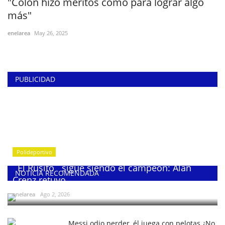
"Colón hizo méritos como para lograr algo
más"
enelarea
May 26, 2025
PUBLICIDAD
Polideportivo
¨El Rusito¨ sigue siendo el campeón: Alan
NOTICIA RECOMENDADA
Crenz retuvo...
enelarea
Ago 2, 2026
Messi odio perder, él juega con pelotas ¿No