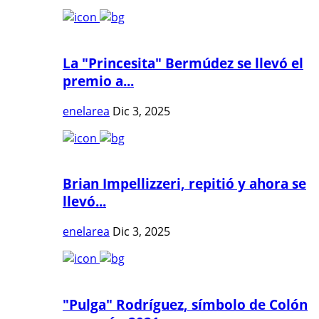
La "Princesita" Bermúdez se llevó el
premio a...
enelarea
Dic 3, 2025
Brian Impellizzeri, repitió y ahora se
llevó...
enelarea
Dic 3, 2025
"Pulga" Rodríguez, símbolo de Colón