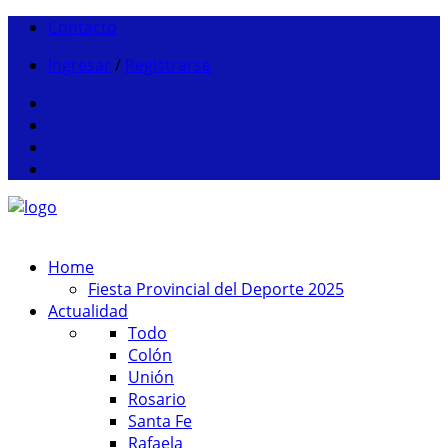
Contacto
Ingresar
/
Registrarse
Home
Fiesta Provincial del Deporte 2025
Actualidad
Todo
Colón
Unión
Rosario
Santa Fe
Rafaela