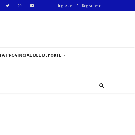
Ingresar
/
Registrarse
STA PROVINCIAL DEL DEPORTE