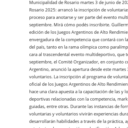
Municipalidad de Rosario martes 3 de junio de 2
Rosario 2025: arrancó la inscripción de voluntaria
proceso para anotarse y ser parte del evento multi
septiembre. Mirá cómo podés inscribirte. Guiller
edición de los Juegos Argentinos de Alto Rendimie
envergadura de la competencia que contará con la p
del país, tanto en la rama olímpica como paralímpi
cara al trascendental evento multideportivo, que te
septiembre, el Comité Organizador, en conjunto c
Argentino, anunció la apertura desde este martes 3
voluntarios. La inscripción al programa de volunta
oficial de los Juegos Argentinos de Alto Rendimie
hace una clara apuesta a la capacitación de las y 
deportivas relacionadas con la competencia, marke
guiadas, entre otras. Durante las instancias de fo
voluntarias y voluntarios vivirán experiencias dur
desarrollarán habilidades a través de la práctica,