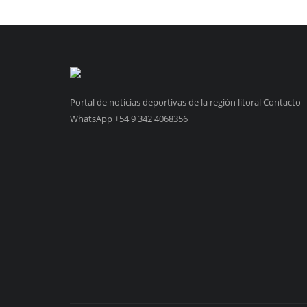
Portal de noticias deportivas de la región litoral Contacto
WhatsApp +54 9 342 4068356