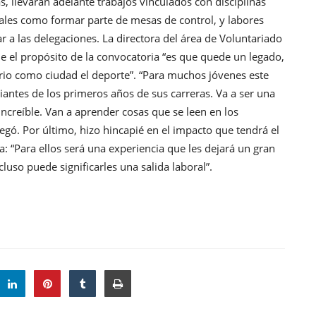
s, llevarán adelante trabajos vinculados con disciplinas
ales como formar parte de mesas de control, y labores
 las delegaciones. La directora del área de Voluntariado
ue el propósito de la convocatoria “es que quede un legado,
rio como ciudad el deporte”. “Para muchos jóvenes este
antes de los primeros años de sus carreras. Va a ser una
ncreíble. Van a aprender cosas que se leen en los
egó. Por último, hizo hincapié en el impacto que tendrá el
a: “Para ellos será una experiencia que les dejará un gran
luso puede significarles una salida laboral”.