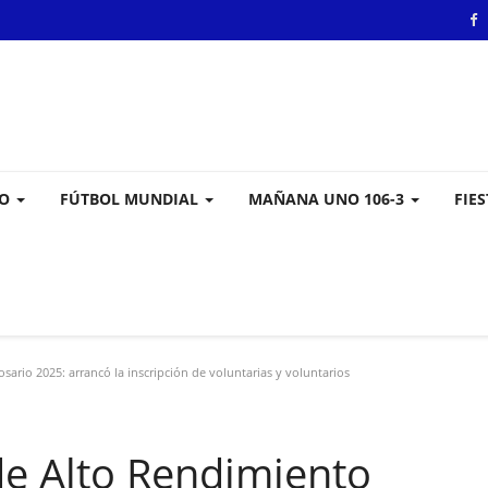
VO
FÚTBOL MUNDIAL
MAÑANA UNO 106-3
FIE
ario 2025: arrancó la inscripción de voluntarias y voluntarios
de Alto Rendimiento