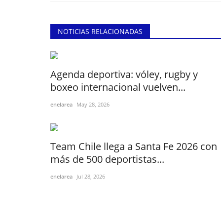
NOTICIAS RELACIONADAS
Agenda deportiva: vóley, rugby y
boxeo internacional vuelven...
enelarea
May 28, 2026
Team Chile llega a Santa Fe 2026 con
más de 500 deportistas...
enelarea
Jul 28, 2026