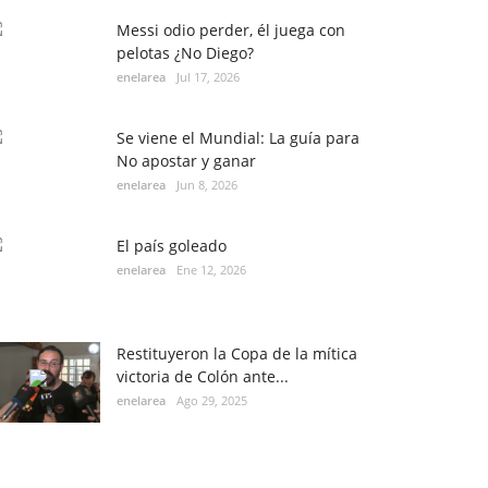
Messi odio perder, él juega con
pelotas ¿No Diego?
enelarea
Jul 17, 2026
Se viene el Mundial: La guía para
No apostar y ganar
enelarea
Jun 8, 2026
El país goleado
enelarea
Ene 12, 2026
Restituyeron la Copa de la mítica
victoria de Colón ante...
enelarea
Ago 29, 2025