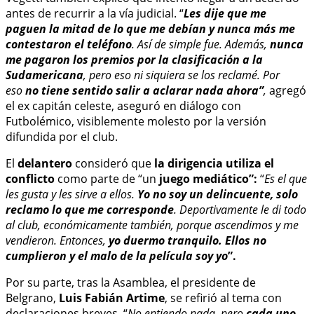
antes de recurrir a la vía judicial. “
Les dije que me
paguen la mitad de lo que me debían y nunca más me
contestaron el teléfono
. Así de simple fue. Además,
nunca
me pagaron los premios por la clasificación a la
Sudamericana
, pero eso ni siquiera se los reclamé. Por
eso
no tiene sentido salir a aclarar nada ahora”
,
agregó
el ex capitán celeste, aseguró en diálogo con
Futbolémico, visiblemente molesto por la versión
difundida por el club.
El
delantero
consideró que
la dirigencia utiliza el
conflicto
como parte de “un
juego mediático”:
“
Es el que
les gusta y les sirve a ellos.
Yo no soy un delincuente, solo
reclamo lo que me corresponde
. Deportivamente le di todo
al club, económicamente también, porque ascendimos y me
vendieron. Entonces,
yo duermo tranquilo. Ellos no
cumplieron y el malo de la película soy yo
”.
Por su parte, tras la Asamblea, el presidente de
Belgrano,
Luis Fabián Artime
, se refirió al tema con
declaraciones breves. “
No entiendo nada, pero
cada uno