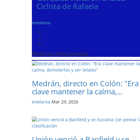
Ciclista de Rafaela
enelarea
Noticias relacionadas
Medrán, directo en Colón: "Era
clave mantener la calma,...
enelarea
Mar 29, 2026
Unión venció a Banfield y se