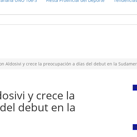
añana UNO 106-3
Fiesta Provincial del Deporte
Tendencia
n Aldosivi y crece la preocupación a días del debut en la Sudame
P
sivi y crece la
del debut en la
N