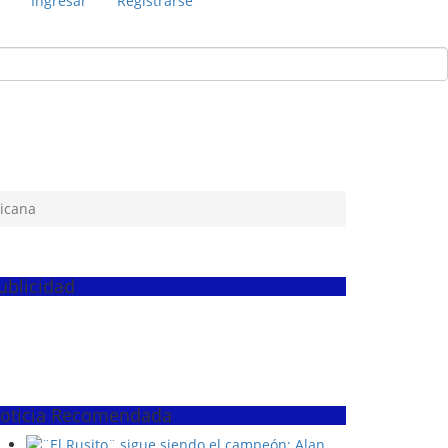
s
Ingresar
Registrarse
ricana
ublicidad
oticia Recomendada