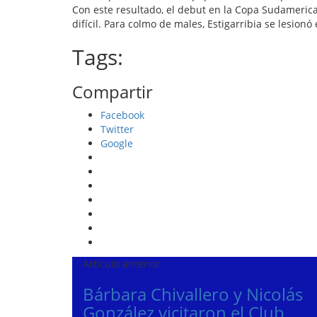
Con este resultado, el debut en la Copa Sudameric
difícil. Para colmo de males, Estigarribia se lesionó
Tags:
Compartir
Facebook
Twitter
Google
Artículo anterior
Bárbara Chivallero y Nicolás
González vicitaron el Club