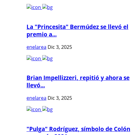
La "Princesita" Bermúdez se llevó el
premio a...
enelarea
Dic 3, 2025
Brian Impellizzeri, repitió y ahora se
llevó...
enelarea
Dic 3, 2025
"Pulga" Rodríguez, símbolo de Colón