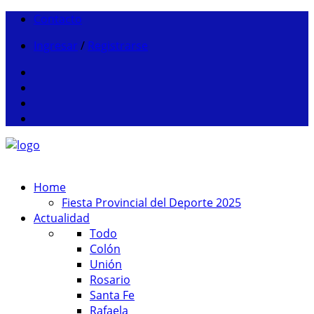
Contacto
Ingresar
/
Registrarse
Home
Fiesta Provincial del Deporte 2025
Actualidad
Todo
Colón
Unión
Rosario
Santa Fe
Rafaela