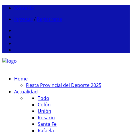
Contacto
Ingresar
/
Registrarse
Home
Fiesta Provincial del Deporte 2025
Actualidad
Todo
Colón
Unión
Rosario
Santa Fe
Rafaela