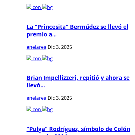
La "Princesita" Bermúdez se llevó el
premio a...
enelarea
Dic 3, 2025
Brian Impellizzeri, repitió y ahora se
llevó...
enelarea
Dic 3, 2025
"Pulga" Rodríguez, símbolo de Colón